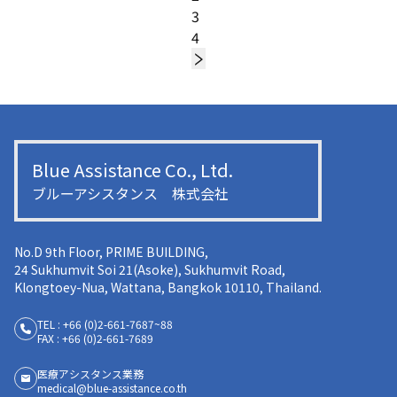
3
4
Blue Assistance Co., Ltd.
ブルーアシスタンス 株式会社
No.D 9th Floor, PRIME BUILDING,
24 Sukhumvit Soi 21(Asoke), Sukhumvit Road,
Klongtoey-Nua, Wattana, Bangkok 10110, Thailand.
TEL : +66 (0)2-661-7687~88
FAX : +66 (0)2-661-7689
医療アシスタンス業務
medical@blue-assistance.co.th