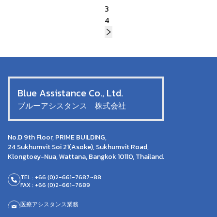
3
4
Blue Assistance Co., Ltd.
ブルーアシスタンス 株式会社
No.D 9th Floor, PRIME BUILDING,
24 Sukhumvit Soi 21(Asoke), Sukhumvit Road,
Klongtoey-Nua, Wattana, Bangkok 10110, Thailand.
TEL : +66 (0)2-661-7687~88
FAX : +66 (0)2-661-7689
医療アシスタンス業務
medical@blue-assistance.co.th